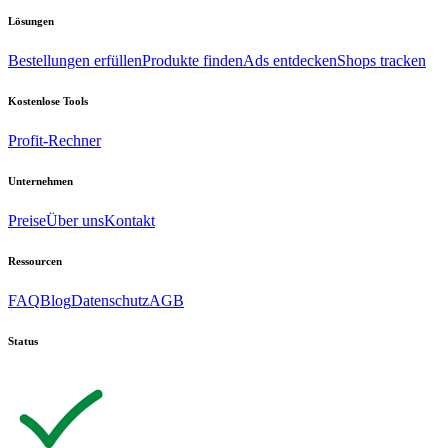
Lösungen
Bestellungen erfüllen
Produkte finden
Ads entdecken
Shops tracken
Kostenlose Tools
Profit-Rechner
Unternehmen
Preise
Über uns
Kontakt
Ressourcen
FAQ
Blog
Datenschutz
AGB
Status