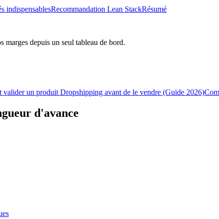
és indispensables
Recommandation Lean Stack
Résumé
os marges depuis un seul tableau de bord.
valider un produit Dropshipping avant de le vendre (Guide 2026)
Comm
ongueur d'avance
ues