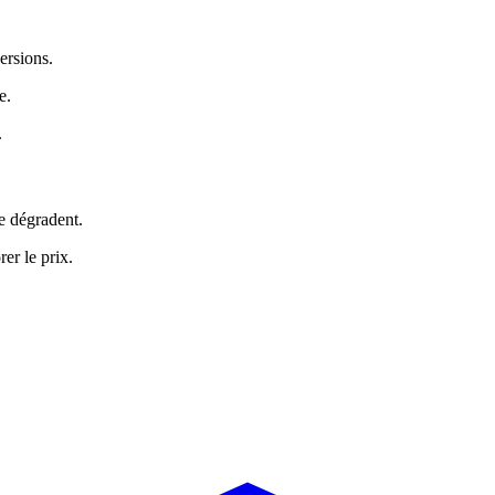
ersions.
e.
.
e dégradent.
er le prix.