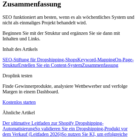
Zusammenfassung
SEO funktioniert am besten, wenn es als wöchentliches System und
nicht als einmaliges Projekt behandelt wird.
Beginnen Sie mit der Struktur und ergänzen Sie sie dann mit
Inhalten und Links.
Inhalt des Artikels
SEO-Stiftung für Dropshipping-Shops
Keyword-Mapping
On-Page-
Struktur
Erstellen Sie ein Content-System
Zusammenfassung
Droplink testen
Finde Gewinnerprodukte, analysiere Wettbewerber und verfolge
Margen in einem Dashboard.
Kostenlos starten
Ähnliche Artikel
Der ultimative Leitfaden zur Shopify Dropshipping-
Automatisierung
So validieren Sie ein Dropshipping-Produkt vor
dem Verkauf (Leitfaden 2026)
So nutzen Sie KI, um erfolgreiche