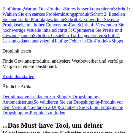
Einführung
Warum One-Product-Stores besser konvertieren
Schritt 1:
Wählen Sie ein starkes Problemlösungsprodukt
Schritt 2: Erstellen
Sie eine starke Produktgeschichte
Schritt 3: Entwerfen Sie eine
Produktseite mit hoher Conversion-Rate
Schritt 4: Verwenden Sie
hochwertige visuelle Inhalte
Schritt 5: Optimieren Sie Preise und
Gewinnspannen
Schritt 6: Gezielten Traffic generieren
Schritt 7:
Leistungsdaten analysieren
Häufige Fehler in Ein-Produkt-Shops
Droplink testen
Finde Gewinnerprodukte, analysiere Wettbewerber und verfolge
Margen in einem Dashboard.
Kostenlos starten
Ähnliche Artikel
Der ultimative Leitfaden zur Shopify Dropshipping-
Automatisierung
So validieren Sie ein Dropshipping-Produkt vor
dem Verkauf (Leitfaden 2026)
So nutzen Sie KI, um erfolgreiche
Dropshipping-Produkte zu finden
...Das Must-have Tool, um deiner