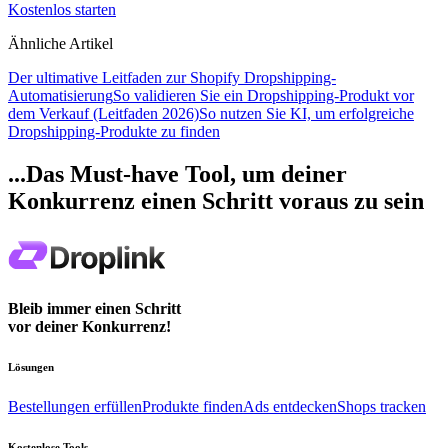
Kostenlos starten
Ähnliche Artikel
Der ultimative Leitfaden zur Shopify Dropshipping-
Automatisierung
So validieren Sie ein Dropshipping-Produkt vor
dem Verkauf (Leitfaden 2026)
So nutzen Sie KI, um erfolgreiche
Dropshipping-Produkte zu finden
...Das Must-have Tool, um deiner
Konkurrenz einen Schritt voraus zu sein
Bleib immer einen Schritt
vor deiner Konkurrenz!
Lösungen
Bestellungen erfüllen
Produkte finden
Ads entdecken
Shops tracken
Kostenlose Tools