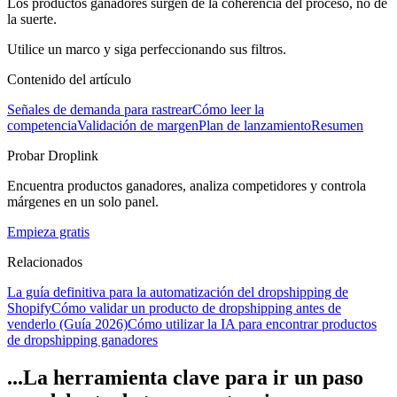
Los productos ganadores surgen de la coherencia del proceso, no de
la suerte.
Utilice un marco y siga perfeccionando sus filtros.
Contenido del artículo
Señales de demanda para rastrear
Cómo leer la
competencia
Validación de margen
Plan de lanzamiento
Resumen
Probar Droplink
Encuentra productos ganadores, analiza competidores y controla
márgenes en un solo panel.
Empieza gratis
Relacionados
La guía definitiva para la automatización del dropshipping de
Shopify
Cómo validar un producto de dropshipping antes de
venderlo (Guía 2026)
Cómo utilizar la IA para encontrar productos
de dropshipping ganadores
...La herramienta clave para ir un paso